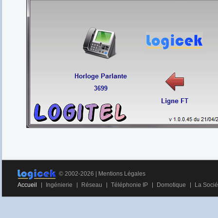
© 2002-2026 |
Mentions Légales
Accueil
Ingénierie
Réseau
Téléphonie IP
Domotique
La Socié