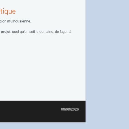
égion mulhousienne.
 projet,
quel qu'en soit le domaine, de façon à
08/08/2026