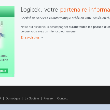
Société de services en informatique créée en 2002, située en r
Notre but est de vous accompagner
durant toutes les phases d'un
ce que vous ayez un interlocuteur unique.
En savoir plus
larme,
ution
plus
P
Domotique
La Société
Presse
Contact