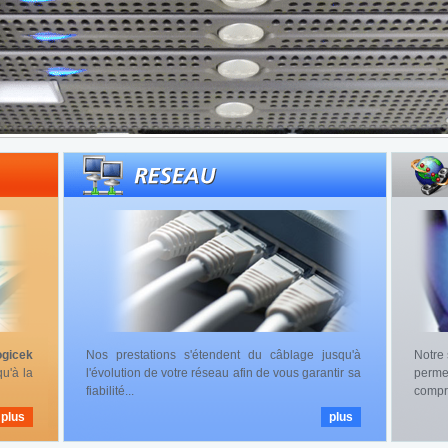
ogicek
Nos prestations s'étendent du câblage jusqu'à
Notre 
u'à la
l'évolution de votre réseau afin de vous garantir sa
perme
fiabilité...
compri
plus
plus